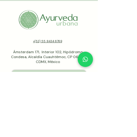
+(52) 55 8434 6769
Ámsterdam 171, Interior 102, Hipódromo
Condesa, Alcaldía Cuauhtémoc, CP 06170,
CDMX, México
info@ayurvedaurbana.com
Todos los productos y servicios ya
incluyen IVA
Aviso de Privacidad