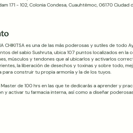
dam 171 - 102, Colonia Condesa, Cuauhtémoc, 06170 Ciudad 
nto
CHIKITSA es una de las más poderosas y sutiles de todo A
tos del sabio Sushruta, ubica 107 puntos localizados en la 
iones, músculos y tendones que al ubicarlos y activarlos corr
rientes, la liberación de desechos y toxinas y sobre todo, mejo
para construir tu propia armonìa y la de los tuyos.
 Master de 100 hrs en las que te dedicarás a aprender y prac
n y activar tu farmacia interna, así como a diseñar poderosa
3 y 24 de Julio
/ 20 y 21 de Agosto