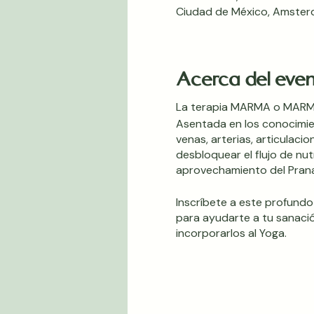
Ciudad de México, Amster
Acerca del eve
La terapia MARMA o MARMA 
Asentada en los conocimien
venas, arterias, articulac
desbloquear el flujo de nut
aprovechamiento del Prana 
Inscríbete a este profundo
para ayudarte a tu sanació
incorporarlos al Yoga.
Master Marma
Bases de Āyurveda / 2
Doshas y Subdoshas 