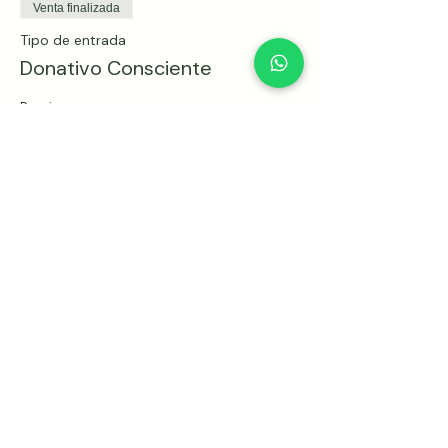
Venta finalizada
Tipo de entrada
Donativo Consciente
Precio
1200,00 MXN
Venta finalizada
Tipo de entrada
Donativo Generoso
Precio
1500,00 MXN
Compartir este evento