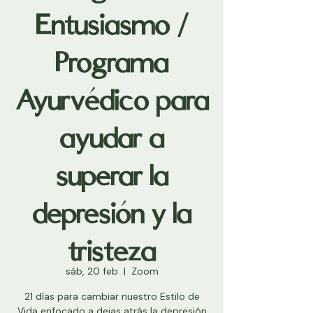
Entusiasmo /
Programa
Ayurvédico para
ayudar a
superar la
depresión y la
tristeza
sáb, 20 feb
  |  
Zoom
21 días para cambiar nuestro Estilo de
Vida enfocado a dejas atrás la depresión