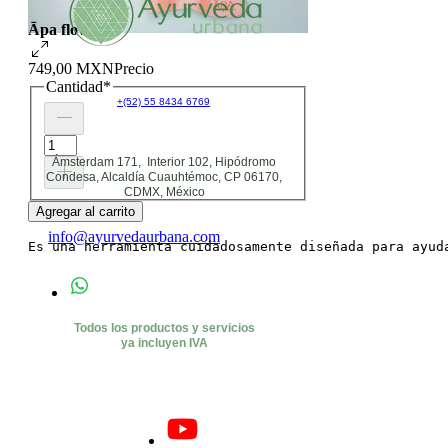
Āpa flow
749,00 MXN
Precio
Cantidad
*
+(52) 55 8434 6769
Ámsterdam 171, Interior 102, Hipódromo
Condesa, Alcaldía Cuauhtémoc, CP 06170,
CDMX, México
Agregar al carrito
info@ayurvedaurbana.com
Es una herramienta cuidadosamente diseñada para ayud
Todos los productos y servicios
ya incluyen IVA