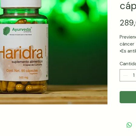
cáp
289
Previene
cáncer
•Es anti
•Alivia 
Cantid
psorias
•Protege
disolvi
• Ayuda 
dolores
•Previe
•Estimul
gastriti
•Ayuda 
ayuda a 
cuerpo