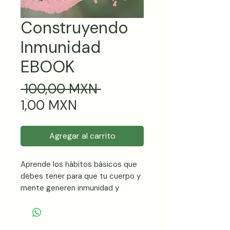
Construyendo
Inmunidad
EBOOK
Precio
 100,00 MXN 
Precio
1,00 MXN
de
oferta
Agregar al carrito
Aprende los hábitos básicos que
debes tener para que tu cuerpo y
mente generen inmunidad y
fortaleza basados en Ayurveda, la
Sabiduría de la Vida.