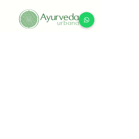
+(52) 55 8434 6769
Ámsterdam 171, Interior 102, Hipódromo
Condesa, Alcaldía Cuauhtémoc, CP 06170,
CDMX, México
info@ayurvedaurbana.com
Todos los productos y servicios ya
incluyen IVA
Aviso de Privacidad