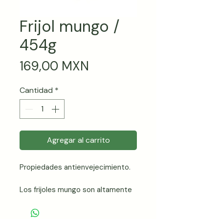
Frijol mungo /
454g
Precio
169,00 MXN
Cantidad
*
Agregar al carrito
Propiedades antienvejecimiento.
Los frijoles mungo son altamente
ricos en cobre, convirtiéndolos en
un aliado fabuloso para la lucha