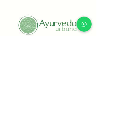
contra las arrugas y líneas de
edad. Su uso regular puede
quitarte hasta 10 años de encima
y mejorar la apariencia de la piel y
uñas de forma notable.
+(52) 55 8434 6769
Ámsterdam 171, Interior 102, Hipódromo
Condesa, Alcaldía Cuauhtémoc, CP 06170,
CDMX, México
info@ayurvedaurbana.com
Todos los productos y servicios ya
incluyen IVA