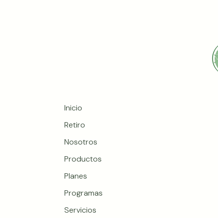
antiinfl
ghee
https:
ournals
w/256
• Revis
desde A
https:
Inicio
cation
_of_gh
Retiro
_A_re
Nosotros
ective
Productos
• Inves
Planes
lipídico
https:/
Programas
/PMC3
Servicios