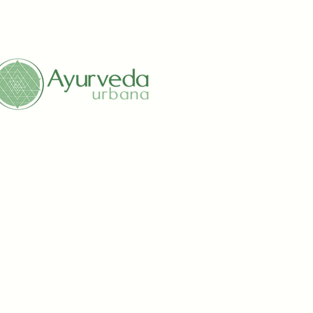
amatorias y antidiabéticas del
//pharmaresearchlibrary.org/j
/index.php/jpbmal/article/vie
ión sobre potenciales beneficios
yurveda y evidencia moderna
//www.researchgate.net/publi
/346457256_Health_benefits
ee_clarified_butter_-
view_from_ayurvedic_persp
tigación sobre ghee y perfiles
s
/pmc.ncbi.nlm.nih.gov/articles
215354/