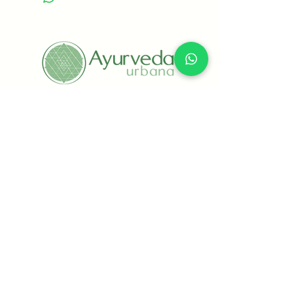
por favor escribir al WhatsApp +52
55 2532 7941
+(52) 55 8434 6769
Ámsterdam 171, Interior 102, Hipódromo
Condesa, Alcaldía Cuauhtémoc, CP 06170,
CDMX, México
info@ayurvedaurbana.com
Todos los productos y servicios ya
incluyen IVA