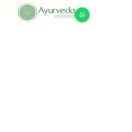
+(52) 55 8434 6769
Ámsterdam 171, Interior 102, Hipódromo
Condesa, Alcaldía Cuauhtémoc, CP 06170,
CDMX, México
info@ayurvedaurbana.com
Todos los productos y servicios ya
incluyen IVA
Aviso de Privacidad
Permiso de Publicidad COFEPRIS