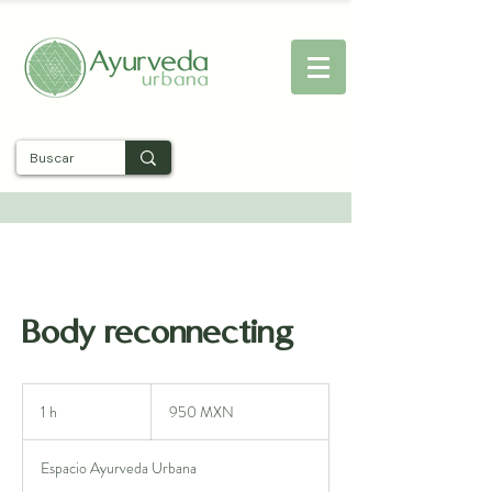
Entra
Body reconnecting
950
pesos
1 h
1
950 MXN
mexicanos
Espacio Ayurveda Urbana