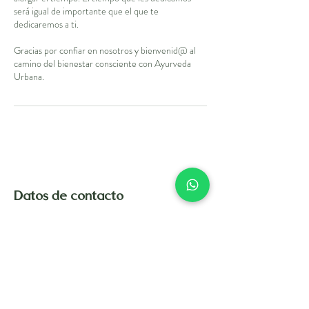
será igual de importante que el que te
dedicaremos a ti.
Gracias por confiar en nosotros y bienvenid@ al
camino del bienestar consciente con Ayurveda
Urbana.
Datos de contacto
Ámsterdam 171, Hipódromo, Mexico City, CDMX,
Mexico
+525525327941
info@ayurvedaurbana.com