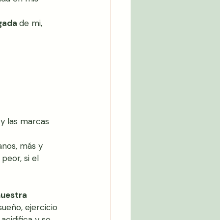
gada 
de mi, 
 y las marcas 
anos, más y 
eor, si el 
nuestra 
sueño, ejercicio 
cidifica y se 