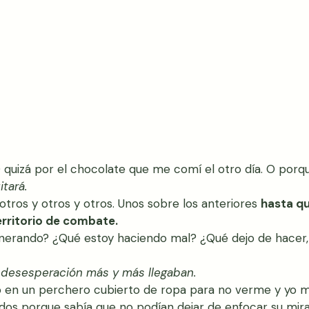
 quizá por el chocolate que me comí el otro día. O porq
itará.
otros y otros y otros. Unos sobre los anteriores 
hasta qu
erritorio de combate.
nerando? ¿Qué estoy haciendo mal? ¿Qué dejo de hacer
 desesperación más y más llegaban. 
ió en un perchero cubierto de ropa para no verme y yo me
os porque sabía que no podían dejar de enfocar su mir