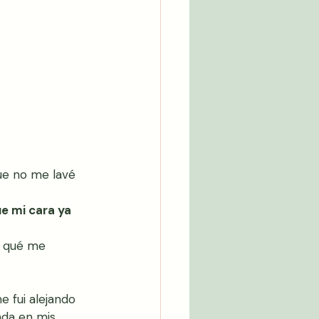
ue no me lavé 
e mi cara ya 
, qué me 
 fui alejando 
ada en mis 