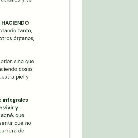
Á HACIENDO 
ctando tanto, 
 otros órganos, 
rior, sino que 
aciendo cosas 
estra piel y 
 integrales 
vivir y 
 acné, que 
sentir que no 
arrera de 