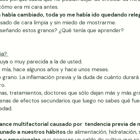
cómo era mi cara antes. 
a había cambiado, toda yo me había ido quedando rele
sado de cara limpia y sin miedo de mostrarme. 
señando estos granos? ¿Qué tenía que aprender?
ia? 
 tuya o muy parecida a la de usted.
a mía, hace algunos años y hace unos meses.
 grano. La inflamación previa y la duda de cuánto durará
ro.
as, tratamientos, doctores que sólo dejan más y más gr
enas de efectos secundarios que luego no sabes qué fue p
edad.
lance multifactorial causado por  tendencia previa de 
aunado a nuestros hábitos 
de alimentación, hidratación, 
s y emocionales
 que generan un caldo de cultivo que se a