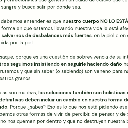
sangre y busca salir por donde sea. 
e debemos entender es que 
nuestro cuerpo NO LO EST
a forma en que estamos llevando nuestra vida le está afe
 salvarnos de desbalances más fuertes
, en la piel o en
ida por la piel. 
saque, porque es una cuestión de sobrevivencia de su inte
os seguimos insistiendo en seguirle haciendo daño
 h
frutamos y que sin saber (o sabiendo) son veneno para nu
stros granos. 
usas son muchas, 
las soluciones también son holísticas e
efinitivas deben incluir un cambio en nuestra forma de 
ndo
. Porque ¿sabes? Eso es lo que nos está pidiendo ese
mos otras formas de vivir, de percibir, de pensar y de 
 no nos quemen por dentro y que no destruyan nuestra b