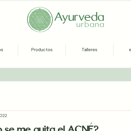
os
Productos
Talleres
2022
o se me quita el ACNÉ?